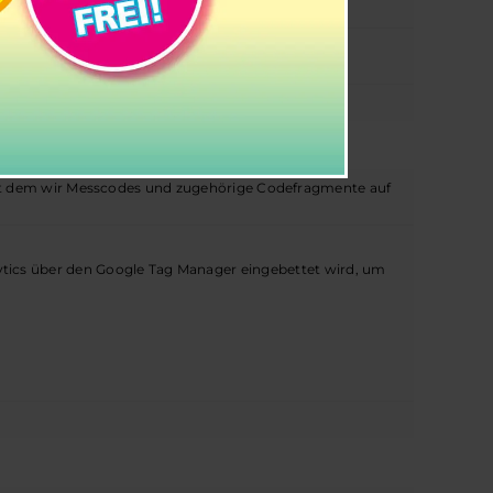
laerung/
t dem wir Messcodes und zugehörige Codefragmente auf
ytics über den Google Tag Manager eingebettet wird, um