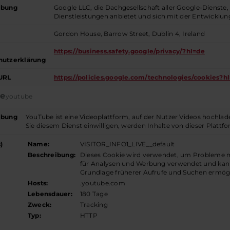
ibung
Google LLC, die Dachgesellschaft aller Google-Dienste
Dienstleistungen anbietet und sich mit der Entwicklu
Gordon House, Barrow Street, Dublin 4, Ireland
https://business.safety.google/privacy/?hl=de
hutzerklärung
URL
https://policies.google.com/technologies/cookies?h
e
youtube
ibung
YouTube ist eine Videoplattform, auf der Nutzer Videos hochla
Sie diesem Dienst einwilligen, werden Inhalte von dieser Plattfo
)
Name:
VISITOR_INFO1_LIVE__default
Beschreibung:
Dieses Cookie wird verwendet, um Probleme m
für Analysen und Werbung verwendet und kann
Grundlage früherer Aufrufe und Suchen ermög
Hosts:
.youtube.com
Lebensdauer:
180 Tage
Zweck:
Tracking
Typ:
HTTP