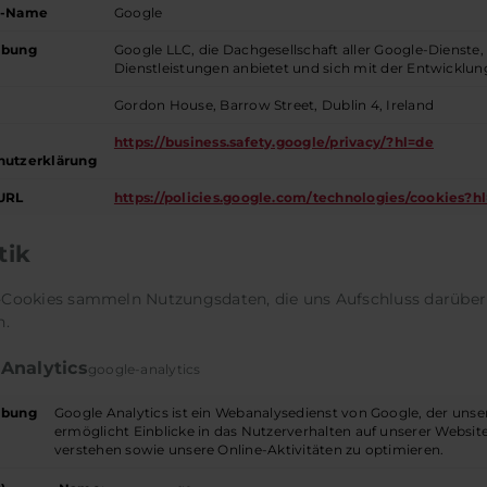
r-Name
Google
ibung
Google LLC, die Dachgesellschaft aller Google-Dienste
Dienstleistungen anbietet und sich mit der Entwicklu
Gordon House, Barrow Street, Dublin 4, Ireland
https://business.safety.google/privacy/?hl=de
hutzerklärung
URL
https://policies.google.com/technologies/cookies?h
tik
k-Cookies sammeln Nutzungsdaten, die uns Aufschluss darüber
.
Analytics
google-analytics
ibung
Google Analytics ist ein Webanalysedienst von Google, der unse
ermöglicht Einblicke in das Nutzerverhalten auf unserer Websit
verstehen sowie unsere Online-Aktivitäten zu optimieren.