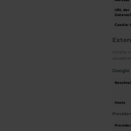
URL der
Datensc
Cookie-
Exter
Inhalte 
akzeptier
Google
Beschre
Hosts
Provide
Provide