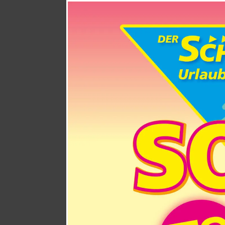
Essen
Essenzie
erforderl
Borlab
Beschre
Cookie(s
Provide
Provide
Beschre