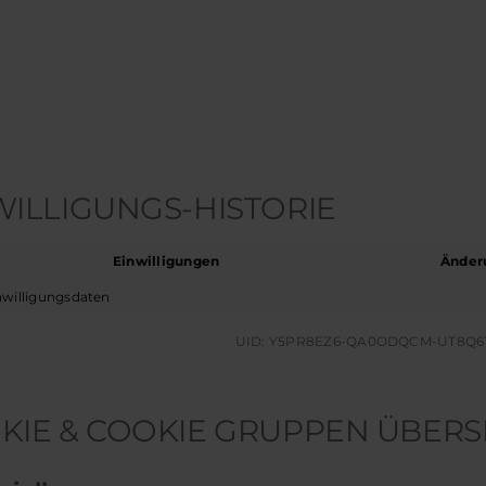
WILLIGUNGS-HISTORIE
Einwilligungen
Änder
nwilligungsdaten
UID: Y5PR8EZ6-QA0ODQCM-UT8Q6
KIE & COOKIE GRUPPEN ÜBERS