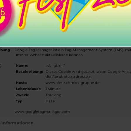
Halchtersche Str. 33, 38304 Wolfenbüttel
https://www.der-schmidt-gruppe.de/datenschutzerk
hutzerklärung
URL
https://www.der-schmidt-gruppe.de/cookies/
 Tag Manager
google-tag-manager
ibung
Google Tag Manager ist ein Tag-Management-System (TMS), mi
unserer Website aktualisieren können.
)
Name:
_dc_gtm_*
Beschreibung:
Dieses Cookie wird gesetzt, wenn Google Anal
die Abrufrate zu drosseln.
Hosts:
www.der-schmidt-gruppe.de
Lebensdauer:
1 Minute
Zweck:
Tracking
Typ:
HTTP
www.googletagmanager.com
r-Informationen