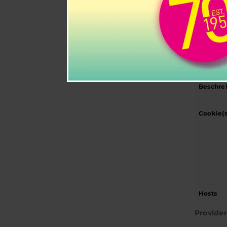
Adresse
URL der
Datensc
Cookie-
Google
Beschre
Cookie(s
Hosts
Provide