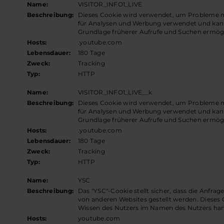
Name:
VISITOR_INFO1_LIVE
Beschreibung:
Dieses Cookie wird verwendet, um Probleme m
für Analysen und Werbung verwendet und kann
Grundlage früherer Aufrufe und Suchen ermög
Hosts:
.youtube.com
Lebensdauer:
180 Tage
Zweck:
Tracking
Typ:
HTTP
Name:
VISITOR_INFO1_LIVE__k
Beschreibung:
Dieses Cookie wird verwendet, um Probleme m
für Analysen und Werbung verwendet und kann
Grundlage früherer Aufrufe und Suchen ermög
Hosts:
.youtube.com
Lebensdauer:
180 Tage
Zweck:
Tracking
Typ:
HTTP
Name:
YSC
Beschreibung:
Das "YSC"-Cookie stellt sicher, dass die Anfra
von anderen Websites gestellt werden. Dieses 
Wissen des Nutzers im Namen des Nutzers han
Hosts:
youtube.com