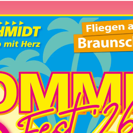
ziell
lle Services ermöglichen grundlegende Funktionen und sind 
ich.
s Cookie
borlabs-cookie
ibung
Speichert die im Dialog von Borlabs Cookie ausgewählten Bes
)
Name:
borlabs-cookie
Beschreibung:
Dieses Cookie speichert Informationen zur Ein
Hosts:
www.der-schmidt-gruppe.de
Lebensdauer:
60 Tage
Zweck:
Funktional
Typ:
HTTP
r-Informationen
r-Name
Reisebüro Schmidt GmbH
ibung
Dies ist der Eigentümer dieser Website. Der Eigentümer 
die Verarbeitung Ihrer persönlichen Daten.