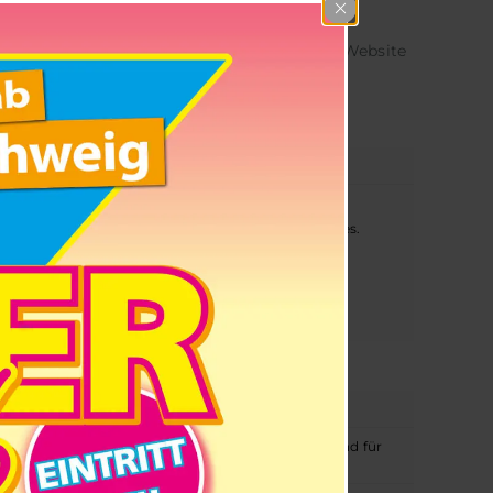
für das ordnungsgemäße Funktionieren der Website
ucherpräferenzen.
willigung für Service-Gruppen und einzelne Services.
ist verantwortlich für den Inhalt dieser Website und für