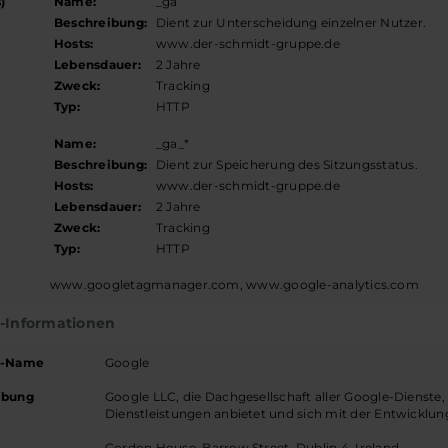
)
Name:
_ga
Beschreibung:
Dient zur Unterscheidung einzelner Nutzer.
Hosts:
www.der-schmidt-gruppe.de
Lebensdauer:
2 Jahre
Zweck:
Tracking
Typ:
HTTP
Name:
_ga_*
Beschreibung:
Dient zur Speicherung des Sitzungsstatus.
Hosts:
www.der-schmidt-gruppe.de
Lebensdauer:
2 Jahre
Zweck:
Tracking
Typ:
HTTP
www.googletagmanager.com, www.google-analytics.com
r-Informationen
r-Name
Google
ibung
Google LLC, die Dachgesellschaft aller Google-Dienste
Dienstleistungen anbietet und sich mit der Entwicklu
Gordon House, Barrow Street, Dublin 4, Ireland