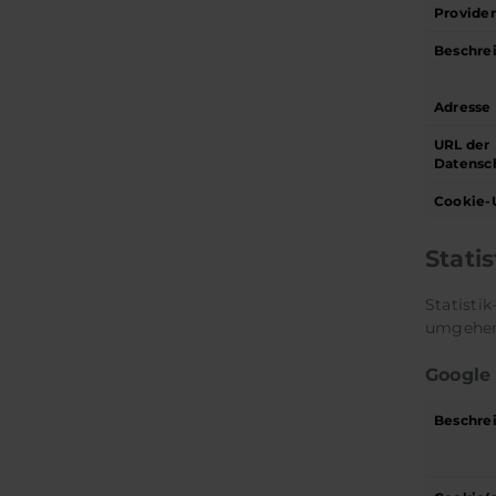
Provide
Beschre
Adresse
URL der
Datensc
Cookie-
Statis
Statisti
umgehen
Google 
Beschre