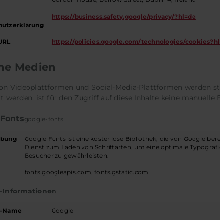
https://business.safety.google/privacy/?hl=de
hutzerklärung
URL
https://policies.google.com/technologies/cookies?h
ne Medien
von Videoplattformen und Social-Media-Plattformen werden s
t werden, ist für den Zugriff auf diese Inhalte keine manuelle 
 Fonts
google-fonts
ibung
Google Fonts ist eine kostenlose Bibliothek, die von Google ber
Dienst zum Laden von Schriftarten, um eine optimale Typografie
Besucher zu gewährleisten.
fonts.googleapis.com, fonts.gstatic.com
r-Informationen
r-Name
Google