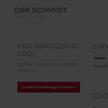
Zum
Inhalt
springen
IHRE BENUTZER-ID
EIN
(UID)
Datum
y5pr8ez6-qa0odqcm-ut8q6txt-
Keine Ei
nltv0hmt
Cookie Einstellungen ändern
COO