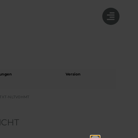
ungen
Version
TXT-NLTV0HMT
ICHT