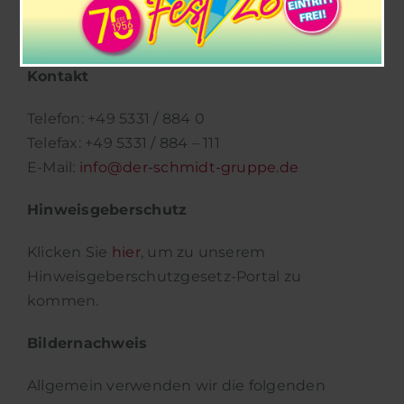
Vertreten durch Geschäftsführer:
Philipp Cantauw, Georg Wilhelm Schmidt
Kontakt
Telefon: +49 5331 / 884 0
Telefax: +49 5331 / 884 – 111
E-Mail:
info@der-schmidt-gruppe.de
Hinweisgeberschutz
Klicken Sie
hier
, um zu unserem
Hinweisgeberschutzgesetz-Portal zu
kommen.
Bildernachweis
Allgemein verwenden wir die folgenden