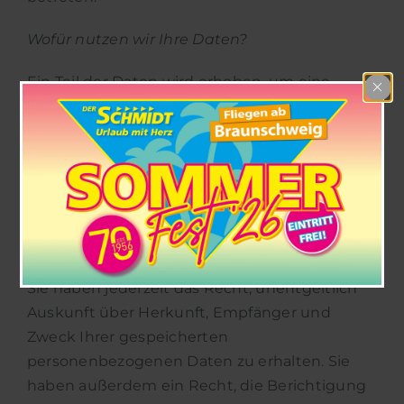
Wofür nutzen wir Ihre Daten?
Ein Teil der Daten wird erhoben, um eine
fehlerfreie Bereitstellung der Website zu
gewährleisten. Andere Daten können zur
Analyse Ihres Nutzerverhaltens verwendet
werden.
Welche Rechte haben Sie bezüglich Ihrer
Daten?
Sie haben jederzeit das Recht, unentgeltlich
Auskunft über Herkunft, Empfänger und
Zweck Ihrer gespeicherten
personenbezogenen Daten zu erhalten. Sie
haben außerdem ein Recht, die Berichtigung