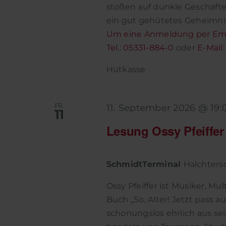
stoßen auf dunkle Geschäfte 
ein gut gehütetes Geheimni
Um eine Anmeldung per Emai
Tel.: 05331-884-0
oder
E-Mail
Hutkasse
FR.
11. September 2026 @ 19:
11
Lesung Ossy Pfeiffer 
SchmidtTerminal
Halchtersc
Ossy Pfeiffer ist Musiker, Mu
Buch „So, Alter! Jetzt pass a
schonungslos ehrlich aus se