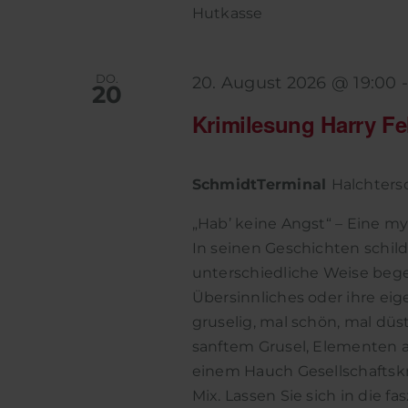
Hutkasse
DO.
20. August 2026 @ 19:00
20
Krimilesung Harry F
SchmidtTerminal
Halchtersc
„Hab’ keine Angst“ – Eine mys
In seinen Geschichten schil
unterschiedliche Weise bege
Übersinnliches oder ihre eig
gruselig, mal schön, mal düs
sanftem Grusel, Elementen a
einem Hauch Gesellschaftskr
Mix. Lassen Sie sich in die 