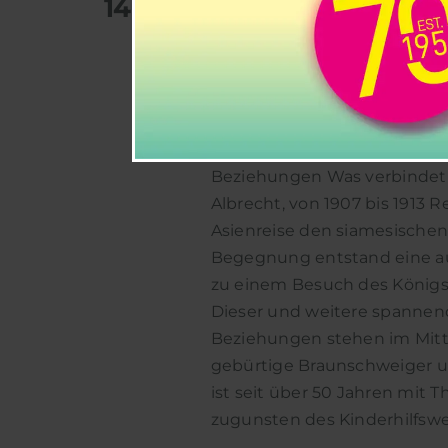
14
Vortrag „Johann Alb
SchmidtTerminal
Halchtersc
„Johann Albrecht und der Kö
Beziehungen Was verbindet
Albrecht, von 1907 bis 1913 R
Asienreise den siamesische
Begegnung entstand eine au
zu einem Besuch des Königs
Dieser und weitere spannen
Beziehungen stehen im Mitt
gebürtige Braunschweiger u
ist seit über 50 Jahren mit T
zugunsten des Kinderhilfswerk