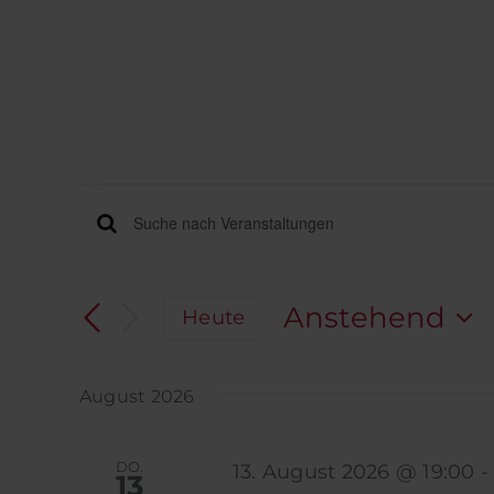
Zum
Inhalt
springen
VERANSTALTUNGE
VERANSTALTUNGEN
Bitte
Schlüsselwort
SUCHE
eingeben.
UND
Anstehend
Heute
Suche
ANSICHTEN,
Datum
nach
wählen.
NAVIGATION
Veranstaltungen
August 2026
Schlüsselwort.
DO.
13. August 2026 @ 19:00
13