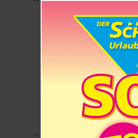
Das Duo Klangfarben 
SchmidtTerminal
Halchtersc
Lassen Sie sich von den b
vergangener Zeiten verzaube
und emotionaler Erinnerunge
harmonischen Töne, die Gesc
während die Musik die Zeit
schafft.
Um eine Anmeldung per Email
Tel.: 05331-884-0
oder
E-Mail
Hutkasse
FR.
14. August 2026 @ 19:00