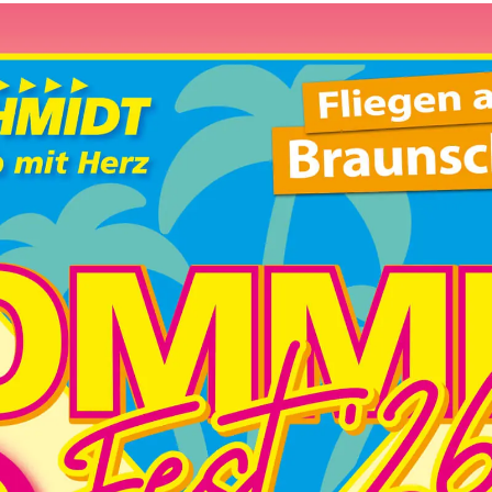
spielt „Lieblingslieder“
he Str. 33, Wolfenbüttel
ezaubernden Melodien und dem warmen Gesang
rn und in eine Welt voller nostalgischer Klänge
n entführen. Tauchen Sie ein in die
hichten erzählen und die Seele berühren,
 zurückdreht und eine magische Atmosphäre
 oder Telefon bis zum 27.06.2026 wird gebeten.
: veranstaltung@der-schmidt.de
-
20:30