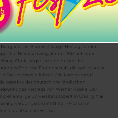
recht und der König von Siam“
he Str. 33, Wolfenbüttel
nig von Siam“ – 165 Jahre deutsch-thailändische
 Bangkok mit Braunschweig? Herzog Johann
egent in Braunschweig, lernte 1883 auf einer
n König Chulalongkorn kennen. Aus der
ßergewöhnliche Freundschaft, die später sogar
 in Braunschweig führte. Wie kam es dazu?
de Aspekte der deutsch-thailändischen
elpunkt des Vortrags von Werner Röpke. Der
nd ehemalige Universitätsdozent in Chiang Mai
hailand verbunden. Eintritt frei – Hutkasse
s Global Care in Fritzlar.