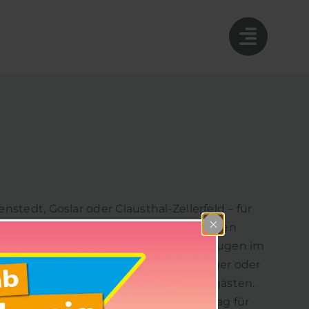
tedt, Goslar oder Clausthal-Zellerfeld – für
ndenheit. Als einer der größten regionalen
uhrparkbestand von mehr als 90 Fahrzeugen im
eitsplatz mit Perspektive. Ob Einsteiger oder
chkeit und Freude am Umgang mit Fahrgästen.
ät in Deiner Region mitzugestalten – Tag für