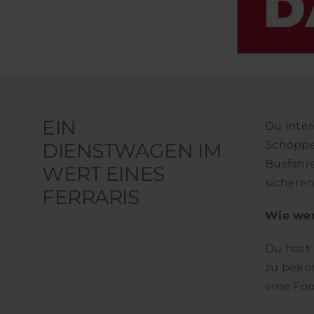
EIN
Du inter
Schöppen
DIENSTWAGEN IM
Busfahre
WERT EINES
sicheren
FERRARIS
Wie wer
Du hast
zu bekom
eine Fö