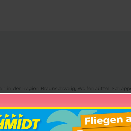
en in der Region Braunschweig, Wolfenbüttel, Schöppens
t das mehr als nur ein Job, sondern echte Heimatverbu
eber mit mehr als über 250 Mitarbeitern und einem F
Personenbeförderung bieten wir Dir einen sicheren Arb
er Fahrer – wir suchen Menschen mit Herz, Verlässli
em starken Teams hast Du die Möglichkeit, die Mobilit