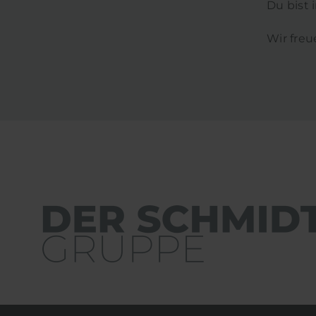
Du bist 
Wir fre