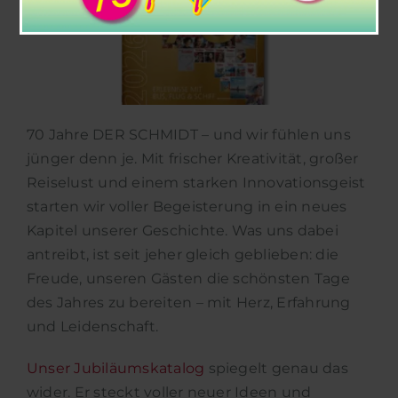
70 Jahre DER SCHMIDT – und wir fühlen uns
jünger denn je. Mit frischer Kreativität, großer
Reiselust und einem starken Innovationsgeist
starten wir voller Begeisterung in ein neues
Kapitel unserer Geschichte. Was uns dabei
antreibt, ist seit jeher gleich geblieben: die
Freude, unseren Gästen die schönsten Tage
des Jahres zu bereiten – mit Herz, Erfahrung
und Leidenschaft.
Unser Jubiläumskatalog
spiegelt genau das
wider. Er steckt voller neuer Ideen und