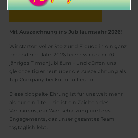
Mit Auszeichnung ins Jubiläumsjahr 2026!
Wir starten voller Stolz und Freude in ein ganz
besonderes Jahr: 2026 feiern wir unser 70-
jähriges Firmenjubiläum – und dürfen uns
gleichzeitig erneut über die Auszeichnung als
Top Company bei kununu freuen!
Diese doppelte Ehrung ist für uns weit mehr
als nur ein Titel – sie ist ein Zeichen des
Vertrauens, der Wertschätzung und des
Engagements, das unser gesamtes Team
tagtäglich lebt.