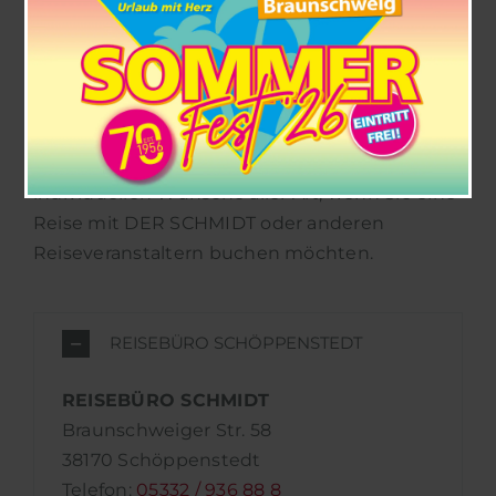
Str. 58 stehen viele kostenfreie
Parkmöglichkeiten zur Verfügung.
2 Mitarbeiter machen hier „Urlaub mit Herz“
und nehmen sich bei ausführlicher und
engagierter Beratung viel Zeit für Ihre
individuellen Wünsche aller Art, wenn Sie eine
Reise mit DER SCHMIDT oder anderen
Reiseveranstaltern buchen möchten.
REISEBÜRO SCHÖPPENSTEDT
REISEBÜRO SCHMIDT
Braunschweiger Str. 58
38170 Schöppenstedt
Telefon:
05332 / 936 88 8