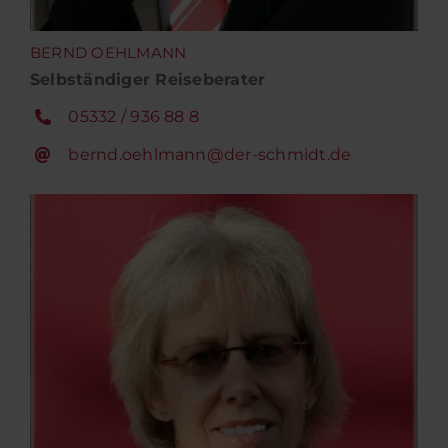
BERND OEHLMANN
Selbständiger Reiseberater
05332 / 936 88 8
bernd.oehlmann@der-schmidt.de