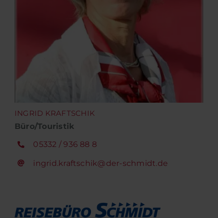
INGRID KRAFTSCHIK
Büro/Touristik
05332 / 936 88 8
ingrid.kraftschik@der-schmidt.de