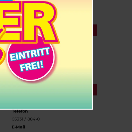
Lesung
VERANSTALTUNGSORT
SchmidtTerminal
Halchtersche Str. 33
Wolfenbüttel
,
Google Karte anzeigen
VERANSTALTER
Reisebüro Schmidt GmbH
Telefon
05331 / 884-0
E-Mail