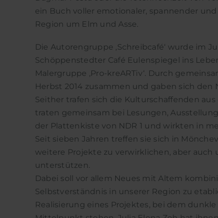
ein Buch voller emotionaler, spannender und
Region um Elm und Asse.
Die Autorengruppe ‚Schreibcafé‘ wurde im J
Schöppenstedter Café Eulenspiegel ins Leben 
Malergruppe ‚Pro-kreARTiv‘. Durch gemeins
Herbst 2014 zusammen und gaben sich den 
Seither trafen sich die Kulturschaffenden au
traten gemeinsam bei Lesungen, Ausstellunge
der Plattenkiste von NDR 1 und wirkten in 
Seit sieben Jahren treffen sie sich in Mönc
weitere Projekte zu verwirklichen, aber auch 
unterstützen.
Dabei soll vor allem Neues mit Altem kombini
Selbstverständnis in unserer Region zu etabli
Realisierung eines Projektes, bei dem dunkl
Mittelpunkt stehen. Julia Elena Zeh hat ihne