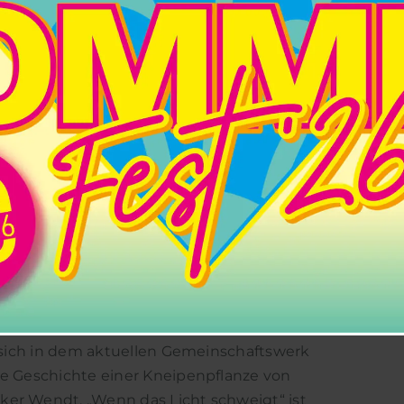
HEITERES UND
0
|
HUTKASSE
en sich in dem aktuellen Gemeinschaftswerk
ie Geschichte einer Kneipenpflanze von
ker Wendt. „Wenn das Licht schweigt“ ist