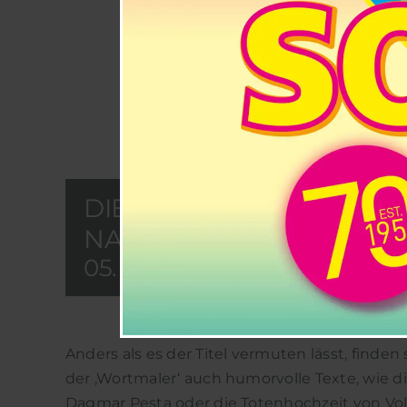
DIE WORTMALER LESEN 
NACHDENKLICHES
05. JUNI 2026 @ 18:00
-
20:0
Anders als es der Titel vermuten lässt, find
der ‚Wortmaler‘ auch humorvolle Texte, wie d
Dagmar Pesta oder die Totenhochzeit von Vol