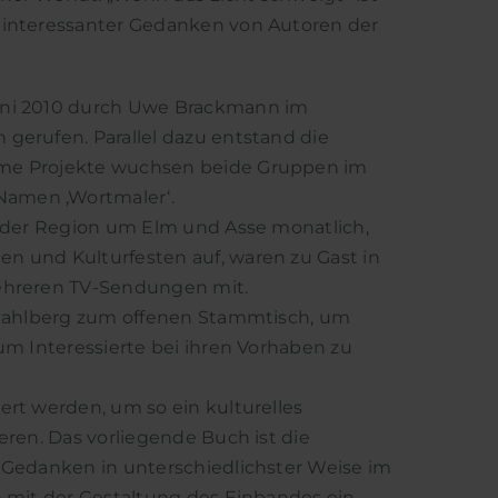
 interessanter Gedanken von Autoren der
uni 2010 durch Uwe Brackmann im
gerufen. Parallel dazu entstand die
ame Projekte wuchsen beide Gruppen im
Namen ‚Wortmaler‘.
s der Region um Elm und Asse monatlich,
n und Kulturfesten auf, waren zu Gast in
mehreren TV-Sendungen mit.
hevahlberg zum offenen Stammtisch, um
um Interessierte bei ihren Vorhaben zu
ert werden, um so ein kulturelles
eren. Das vorliegende Buch ist die
e Gedanken in unterschiedlichster Weise im
n mit der Gestaltung des Einbandes ein