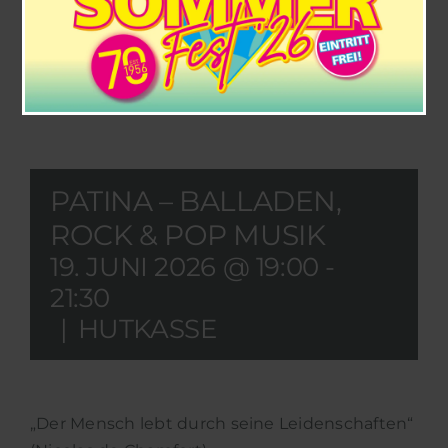
PATINA – BALLADEN,
ROCK & POP MUSIK
19. JUNI 2026 @ 19:00
-
21:30
|
HUTKASSE
„Der Mensch lebt durch seine Leidenschaften“