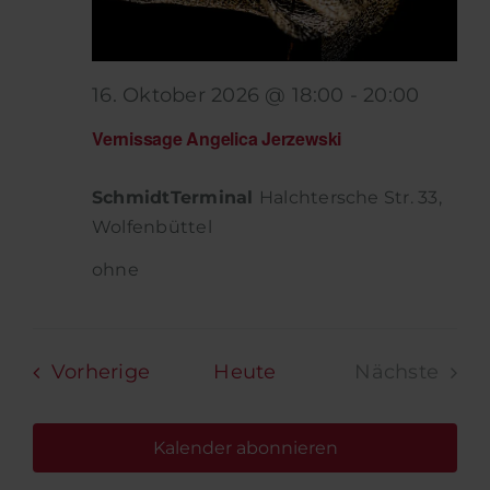
16. Oktober 2026 @ 18:00
-
20:00
Vernissage Angelica Jerzewski
SchmidtTerminal
Halchtersche Str. 33,
Wolfenbüttel
ohne
Veranstaltungen
Vorherige
Heute
Nächste
Veransta
Kalender abonnieren