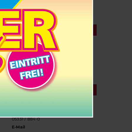
Lesung
VERANSTALTUNGSORT
SchmidtTerminal
Halchtersche Str. 33
Wolfenbüttel
,
Google Karte anzeigen
VERANSTALTER
Reisebüro Schmidt GmbH
Telefon
05331 / 884-0
E-Mail