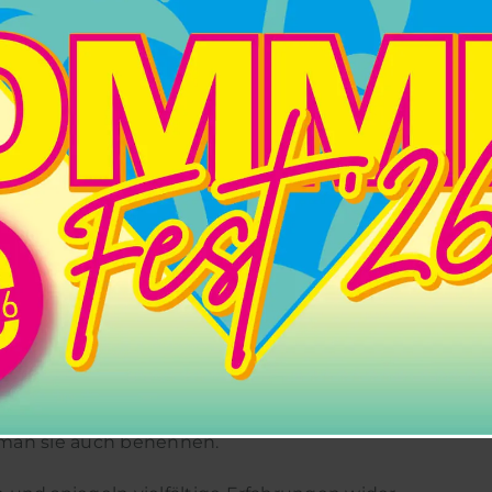
TAGSGESCHICHTEN
0
-
19:00
|
HUTKASSE
 hat bereits vier Bücher mit humorvoll-
erständnissen, Kommunikationsproblemen,
 Diskrepanzen zwischen Anspruch und
n, wie Du und ich.
e man sie auch benennen.