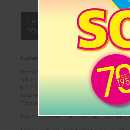
LESUNG – LUSTIGE ALL
20. NOVEMBER 2026 @ 17:0
Humor und Alltagssatire – locker verpackt
Der Vechelder Autor und Musiker HELGE HOLM
satirischen Alltagsgeschichten veröffentlicht.
Darin verarbeitet er alle Formen von Missv
Irrtümern, Verwechslungen und vielfältigen
Wirklichkeit im Leben ganz normaler Mensche
Fehler haben wir nun einmal alle – also sollt