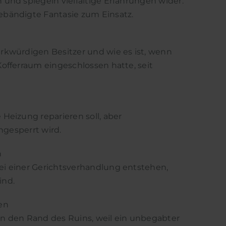
und spiegeln vielfältige Erfahrungen wider.
ebändigte Fantasie zum Einsatz.
rkwürdigen Besitzer und wie es ist, wenn
offerraum eingeschlossen hatte, seit
Heizung reparieren soll, aber
ngesperrt wird.
n
ei einer Gerichtsverhandlung entstehen,
ind.
en
n den Rand des Ruins, weil ein unbegabter