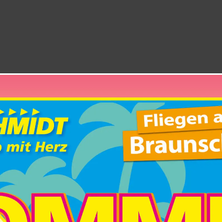
TSZEIT MIT ULRICH
0
-
20:00
|
HUTKASSE