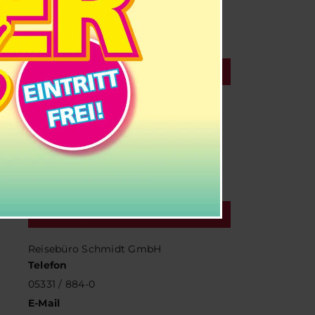
Musik
,
Zither
VERANSTALTUNGSORT
SchmidtTerminal
Halchtersche Str. 33
Wolfenbüttel
,
Google Karte anzeigen
VERANSTALTER
Reisebüro Schmidt GmbH
Telefon
05331 / 884-0
E-Mail