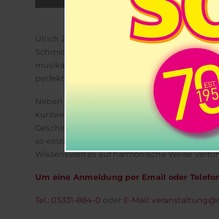
Ulrich Zander gestaltet mit seiner Zither e
SchmidtTerminal. In stimmungsvoller, vorwei
musikalischen Reise ein und lässt traditionell
perfekt auf die Adventszeit einstimmen.
Neben den musikalischen Darbietungen erwar
kurzweiliger Abend: Ulrich Zander gibt spann
Geschichte und die Spielweise der Zither und
so einzigartig macht. Freuen Sie sich auf ei
Wissenswertes auf harmonische Weise verbin
Um eine Anmeldung per Email oder Telefon 
Tel.: 05331-884-0
oder
E-Mail:
veranstaltung@