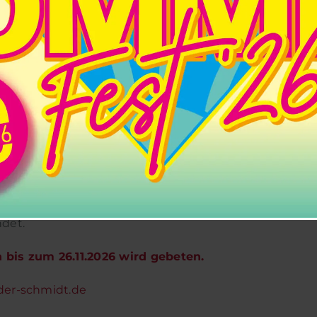
inen ganz besonderen Winterabend im
hnachtlicher Atmosphäre lädt er zu einer
e sowie feinfühlige Klänge erklingen, die
tet die Gäste ein informativer und
ende Einblicke in den Ursprung, die
 erläutert, was dieses besondere Instrument
nen Abend, der Musikgenuss und
det.
bis zum 26.11.2026 wird gebeten.
der-schmidt.de