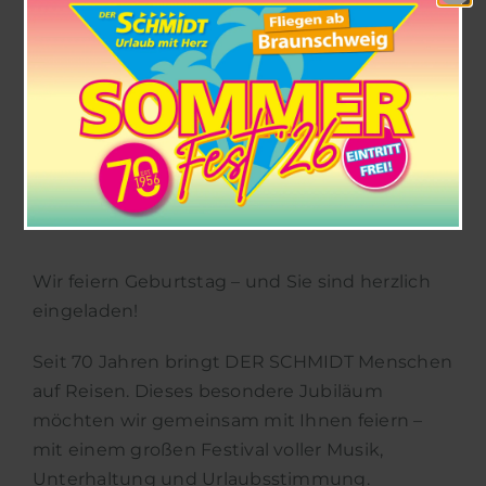
VIELEN STARS ZUM 70
JÄHRIGEN JUBILÄUM –
FEIERT MIT UNS!
30. AUGUST 2026 @ 11:00
-
17:00
|
KOSTENLOS
Wir feiern Geburtstag – und Sie sind herzlich
eingeladen!
Seit 70 Jahren bringt DER SCHMIDT Menschen
auf Reisen. Dieses besondere Jubiläum
möchten wir gemeinsam mit Ihnen feiern –
mit einem großen Festival voller Musik,
Unterhaltung und Urlaubsstimmung.