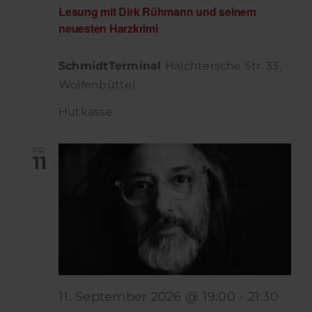
Lesung mit Dirk Rühmann und seinem
neuesten Harzkrimi
SchmidtTerminal
Halchtersche Str. 33,
Wolfenbüttel
Hutkasse
FR.
11
11. September 2026 @ 19:00
-
21:30