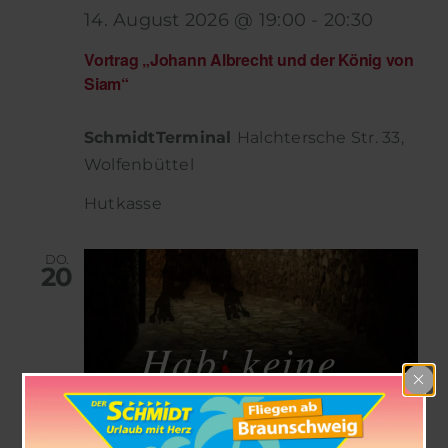
14. August 2026 @ 19:00
-
20:30
Vortrag „Johann Albrecht und der König von
Siam“
SchmidtTerminal
Halchtersche Str. 33,
Wolfenbüttel
Hutkasse
DO.
20