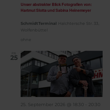
Unser abstrakter Blick Fotografien von:
Hartmut Slotta und Sabina Heinemeyer
SchmidtTerminal
Halchtersche Str. 33,
Wolfenbüttel
ohne
FR.
25
25. September 2026 @ 18:30
-
20:30