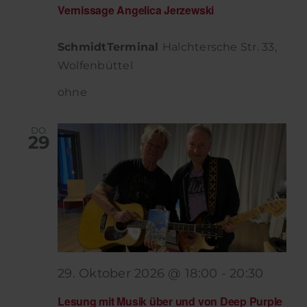
Vernissage Angelica Jerzewski
SchmidtTerminal
Halchtersche Str. 33,
Wolfenbüttel
ohne
DO.
29
29. Oktober 2026 @ 18:00
-
20:30
Lesung mit Musik über und von Deep Purple