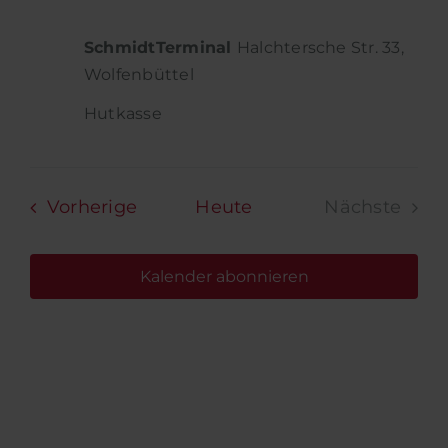
SchmidtTerminal
Halchtersche Str. 33,
Wolfenbüttel
Hutkasse
Veranstaltungen
Vorherige
Heute
Nächste
Veransta
Kalender abonnieren