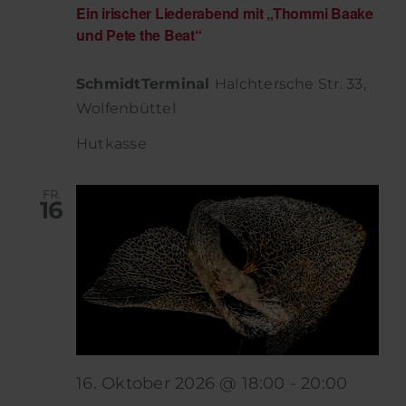
Ein irischer Liederabend mit „Thommi Baake
und Pete the Beat“
SchmidtTerminal
Halchtersche Str. 33,
Wolfenbüttel
Hutkasse
FR.
16
16. Oktober 2026 @ 18:00
-
20:00