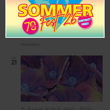
20. August 2026 @ 19:00
-
21:00
Krimilesung Harry Fehlemann
SchmidtTerminal
Halchtersche Str. 33,
Wolfenbüttel
Hutkasse
FR.
21
21. August 2026 @ 18:00
-
20:00