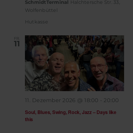
SchmidtTerminal
Halchtersche Str. 33,
Wolfenbüttel
Hutkasse
FR.
11
11. Dezember 2026 @ 18:00
-
20:00
Soul, Blues, Swing, Rock, Jazz – Days like
this