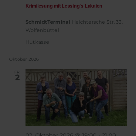
Krimilesung mit Lessing’s Lakaien
SchmidtTerminal
Halchtersche Str. 33,
Wolfenbüttel
Hutkasse
Oktober 2026
FR.
2
02. Oktober 2026 @ 19:00
-
21:00